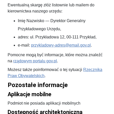
Ewentualną skargę złóż listownie lub mailem do
kierownictwa naszego urzędu:
Imię Nazwisko — Dyrektor Generalny
Przykładowego Urzędu,
adres: ul. Przykładowa 12, 00-111 Przykład,
e-mail:
przykladowy-adres@email.gov.pl
.
Pomocne mogą być informacje, które można znaleźć
na
rządowym portalu gov.pl
.
Możesz także poinformować o tej sytuacji
Rzecznika
Praw Obywatelskich
.
Pozostałe informacje
Aplikacje mobilne
Podmiot nie posiada aplikacji mobilnych
Dostępność architektoniczna