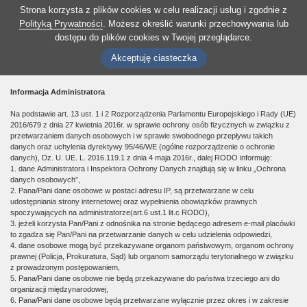
Strona korzysta z plików cookies w celu realizacji usług i zgodnie z
Polityką Prywatności
. Możesz określić warunki przechowywania lub
dostępu do plików cookies w Twojej przeglądarce.
Akceptuję ciasteczka
Informacja Administratora
Na podstawie art. 13 ust. 1 i 2 Rozporządzenia Parlamentu Europejskiego i Rady (UE)
2016/679 z dnia 27 kwietnia 2016r. w sprawie ochrony osób fizycznych w związku z
przetwarzaniem danych osobowych i w sprawie swobodnego przepływu takich
danych oraz uchylenia dyrektywy 95/46/WE (ogólne rozporządzenie o ochronie
danych), Dz. U. UE. L. 2016.119.1 z dnia 4 maja 2016r., dalej RODO informuję:
1. dane Administratora i Inspektora Ochrony Danych znajdują się w linku „Ochrona
danych osobowych”,
2. Pana/Pani dane osobowe w postaci adresu IP, są przetwarzane w celu
udostępniania strony internetowej oraz wypełnienia obowiązków prawnych
spoczywających na administratorze(art.6 ust.1 lit.c RODO),
3. jeżeli korzysta Pan/Pani z odnośnika na stronie będącego adresem e-mail placówki
to zgadza się Pan/Pani na przetwarzanie danych w celu udzielenia odpowiedzi,
4. dane osobowe mogą być przekazywane organom państwowym, organom ochrony
prawnej (Policja, Prokuratura, Sąd) lub organom samorządu terytorialnego w związku
z prowadzonym postępowaniem,
5. Pana/Pani dane osobowe nie będą przekazywane do państwa trzeciego ani do
organizacji międzynarodowej,
6. Pana/Pani dane osobowe będą przetwarzane wyłącznie przez okres i w zakresie