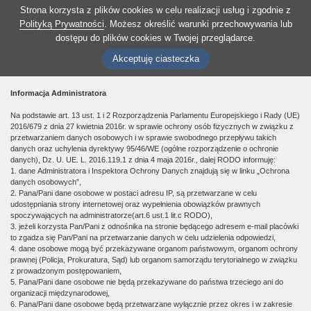
Strona korzysta z plików cookies w celu realizacji usług i zgodnie z
Polityką Prywatności
. Możesz określić warunki przechowywania lub
dostępu do plików cookies w Twojej przeglądarce.
Akceptuję ciasteczka
Informacja Administratora
Na podstawie art. 13 ust. 1 i 2 Rozporządzenia Parlamentu Europejskiego i Rady (UE)
2016/679 z dnia 27 kwietnia 2016r. w sprawie ochrony osób fizycznych w związku z
przetwarzaniem danych osobowych i w sprawie swobodnego przepływu takich
danych oraz uchylenia dyrektywy 95/46/WE (ogólne rozporządzenie o ochronie
danych), Dz. U. UE. L. 2016.119.1 z dnia 4 maja 2016r., dalej RODO informuję:
1. dane Administratora i Inspektora Ochrony Danych znajdują się w linku „Ochrona
danych osobowych”,
2. Pana/Pani dane osobowe w postaci adresu IP, są przetwarzane w celu
udostępniania strony internetowej oraz wypełnienia obowiązków prawnych
spoczywających na administratorze(art.6 ust.1 lit.c RODO),
3. jeżeli korzysta Pan/Pani z odnośnika na stronie będącego adresem e-mail placówki
to zgadza się Pan/Pani na przetwarzanie danych w celu udzielenia odpowiedzi,
4. dane osobowe mogą być przekazywane organom państwowym, organom ochrony
prawnej (Policja, Prokuratura, Sąd) lub organom samorządu terytorialnego w związku
z prowadzonym postępowaniem,
5. Pana/Pani dane osobowe nie będą przekazywane do państwa trzeciego ani do
organizacji międzynarodowej,
6. Pana/Pani dane osobowe będą przetwarzane wyłącznie przez okres i w zakresie