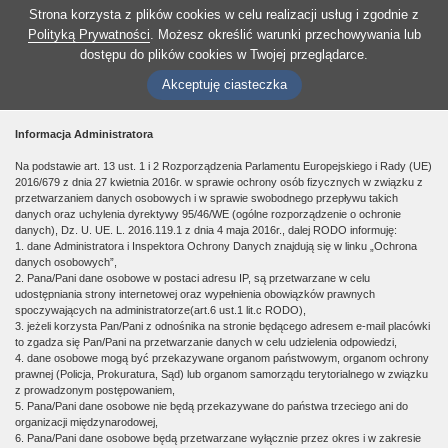
Strona korzysta z plików cookies w celu realizacji usług i zgodnie z
Polityką Prywatności
. Możesz określić warunki przechowywania lub
dostępu do plików cookies w Twojej przeglądarce.
Akceptuję ciasteczka
Informacja Administratora
Na podstawie art. 13 ust. 1 i 2 Rozporządzenia Parlamentu Europejskiego i Rady (UE)
2016/679 z dnia 27 kwietnia 2016r. w sprawie ochrony osób fizycznych w związku z
przetwarzaniem danych osobowych i w sprawie swobodnego przepływu takich
danych oraz uchylenia dyrektywy 95/46/WE (ogólne rozporządzenie o ochronie
danych), Dz. U. UE. L. 2016.119.1 z dnia 4 maja 2016r., dalej RODO informuję:
1. dane Administratora i Inspektora Ochrony Danych znajdują się w linku „Ochrona
danych osobowych”,
2. Pana/Pani dane osobowe w postaci adresu IP, są przetwarzane w celu
udostępniania strony internetowej oraz wypełnienia obowiązków prawnych
spoczywających na administratorze(art.6 ust.1 lit.c RODO),
3. jeżeli korzysta Pan/Pani z odnośnika na stronie będącego adresem e-mail placówki
to zgadza się Pan/Pani na przetwarzanie danych w celu udzielenia odpowiedzi,
4. dane osobowe mogą być przekazywane organom państwowym, organom ochrony
prawnej (Policja, Prokuratura, Sąd) lub organom samorządu terytorialnego w związku
z prowadzonym postępowaniem,
5. Pana/Pani dane osobowe nie będą przekazywane do państwa trzeciego ani do
organizacji międzynarodowej,
6. Pana/Pani dane osobowe będą przetwarzane wyłącznie przez okres i w zakresie