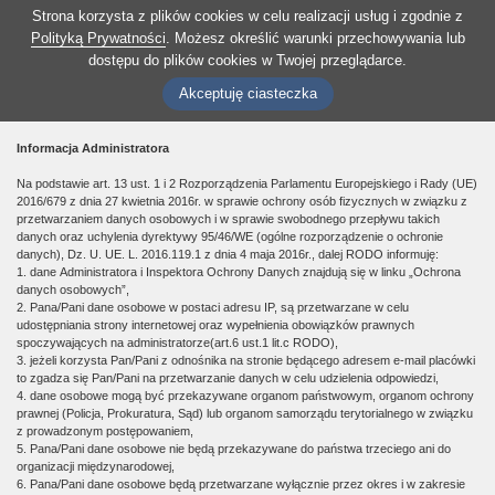
Strona korzysta z plików cookies w celu realizacji usług i zgodnie z
Polityką Prywatności
. Możesz określić warunki przechowywania lub
dostępu do plików cookies w Twojej przeglądarce.
Akceptuję ciasteczka
Informacja Administratora
Na podstawie art. 13 ust. 1 i 2 Rozporządzenia Parlamentu Europejskiego i Rady (UE)
2016/679 z dnia 27 kwietnia 2016r. w sprawie ochrony osób fizycznych w związku z
przetwarzaniem danych osobowych i w sprawie swobodnego przepływu takich
danych oraz uchylenia dyrektywy 95/46/WE (ogólne rozporządzenie o ochronie
danych), Dz. U. UE. L. 2016.119.1 z dnia 4 maja 2016r., dalej RODO informuję:
1. dane Administratora i Inspektora Ochrony Danych znajdują się w linku „Ochrona
danych osobowych”,
2. Pana/Pani dane osobowe w postaci adresu IP, są przetwarzane w celu
udostępniania strony internetowej oraz wypełnienia obowiązków prawnych
spoczywających na administratorze(art.6 ust.1 lit.c RODO),
3. jeżeli korzysta Pan/Pani z odnośnika na stronie będącego adresem e-mail placówki
to zgadza się Pan/Pani na przetwarzanie danych w celu udzielenia odpowiedzi,
4. dane osobowe mogą być przekazywane organom państwowym, organom ochrony
prawnej (Policja, Prokuratura, Sąd) lub organom samorządu terytorialnego w związku
z prowadzonym postępowaniem,
5. Pana/Pani dane osobowe nie będą przekazywane do państwa trzeciego ani do
organizacji międzynarodowej,
6. Pana/Pani dane osobowe będą przetwarzane wyłącznie przez okres i w zakresie