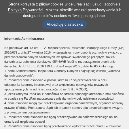
Strona korzysta z plików cookies w celu realizacji usług i zgodnie z
Polityką Prywatności
. Możesz określić warunki przechowywania lub
dostępu do plików cookies w Twojej przeglądarce.
Akceptuję ciasteczka
Informacja Administratora
Na podstawie art. 13 ust. 1 i 2 Rozporządzenia Parlamentu Europejskiego i Rady (UE)
2016/679 z dnia 27 kwietnia 2016r. w sprawie ochrony osób fizycznych w związku z
przetwarzaniem danych osobowych i w sprawie swobodnego przepływu takich
danych oraz uchylenia dyrektywy 95/46/WE (ogólne rozporządzenie o ochronie
danych), Dz. U. UE. L. 2016.119.1 z dnia 4 maja 2016r., dalej RODO informuję:
1. dane Administratora i Inspektora Ochrony Danych znajdują się w linku „Ochrona
danych osobowych”,
2. Pana/Pani dane osobowe w postaci adresu IP, są przetwarzane w celu
udostępniania strony internetowej oraz wypełnienia obowiązków prawnych
spoczywających na administratorze(art.6 ust.1 lit.c RODO),
3. jeżeli korzysta Pan/Pani z odnośnika na stronie będącego adresem e-mail placówki
to zgadza się Pan/Pani na przetwarzanie danych w celu udzielenia odpowiedzi,
4. dane osobowe mogą być przekazywane organom państwowym, organom ochrony
prawnej (Policja, Prokuratura, Sąd) lub organom samorządu terytorialnego w związku
z prowadzonym postępowaniem,
5. Pana/Pani dane osobowe nie będą przekazywane do państwa trzeciego ani do
organizacji międzynarodowej,
6. Pana/Pani dane osobowe będą przetwarzane wyłącznie przez okres i w zakresie